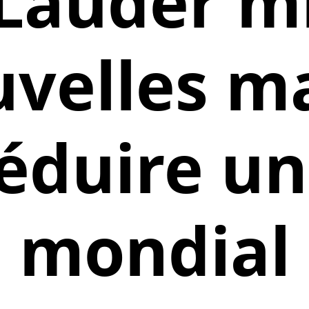
Lauder m
uvelles m
éduire un
mondial