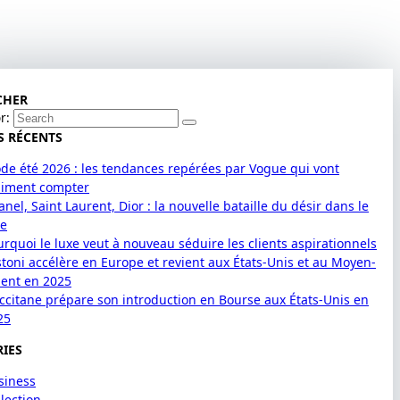
CHER
r:
S RÉCENTS
de été 2026 : les tendances repérées par Vogue qui vont
aiment compter
nel, Saint Laurent, Dior : la nouvelle bataille du désir dans le
xe
urquoi le luxe veut à nouveau séduire les clients aspirationnels
stoni accélère en Europe et revient aux États-Unis et au Moyen-
ient en 2025
Occitane prépare son introduction en Bourse aux États-Unis en
25
IES
siness
lection