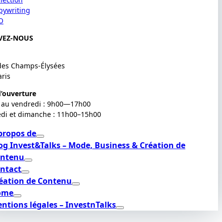
pywriting
O
VEZ-NOUS
des Champs-Élysées
aris
’ouverture
 au vendredi : 9h00—17h00
di et dimanche : 11h00–15h00
propos de
og Invest&Talks – Mode, Business & Création de
ntenu
ntact
éation de Contenu
ome
ntions légales – InvestnTalks