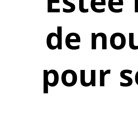
Estée 
de no
pour s