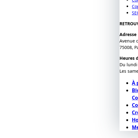
Co
SE
RETROU
Adresse
Avenue 
75008, P
Heures d
Du lundi
Les same
À 
Bl
Co
Co
Cr
H
Me