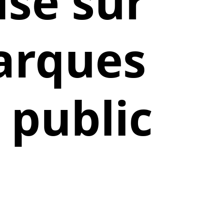
ise sur
arques
 public