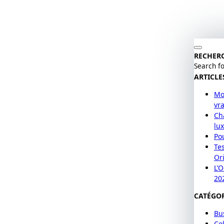
RECHER
Search fo
ARTICLE
Mo
vr
Cha
lu
Po
Te
Or
L’
20
CATÉGOR
Bu
Col