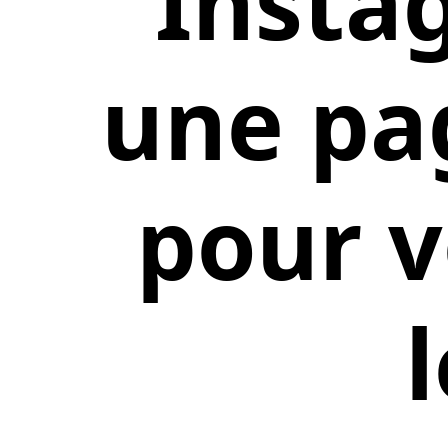
Instag
une pa
pour v
l