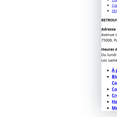
Co
SE
RETROU
Adresse
Avenue 
75008, P
Heures d
Du lundi
Les same
À 
Bl
Co
Co
Cr
H
Me