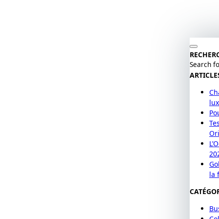
RECHER
Search fo
ARTICLE
Cha
lu
Po
Te
Or
L’
20
Go
la 
CATÉGOR
Bu
Col