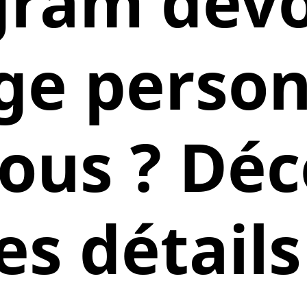
ram dévoi
ge person
ous ? Dé
es détails