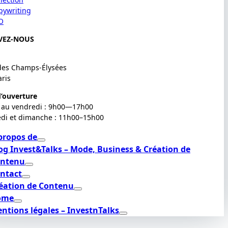
pywriting
O
VEZ-NOUS
des Champs-Élysées
aris
’ouverture
 au vendredi : 9h00—17h00
di et dimanche : 11h00–15h00
propos de
og Invest&Talks – Mode, Business & Création de
ntenu
ntact
éation de Contenu
ome
ntions légales – InvestnTalks