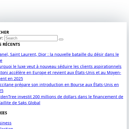
CHER
r:
S RÉCENTS
nel, Saint Laurent, Dior : la nouvelle bataille du désir dans le
xe
urquoi le luxe veut à nouveau séduire les clients aspirationnels
stoni accélère en Europe et revient aux États-Unis et au Moyen-
ient en 2025
Occitane prépare son introduction en Bourse aux États-Unis en
25
ldenTree investit 200 millions de dollars dans le financement de
faillite de Saks Global
IES
siness
lection