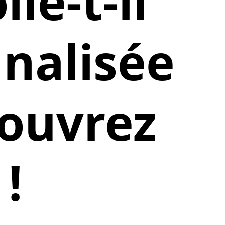
le-t-il
nalisée
couvrez
 !