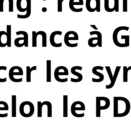
ng : rédui
ance à G
cer les sy
elon le P