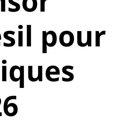
nsor
sil pour
piques
26