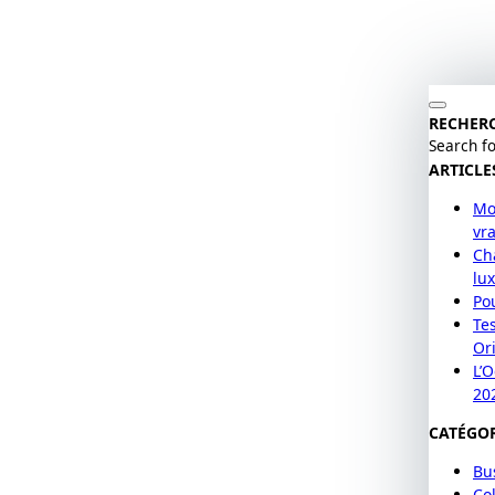
RECHER
Search fo
ARTICLE
Mo
vr
Cha
lu
Po
Te
Or
L’
20
CATÉGOR
Bu
Col