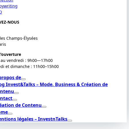
pywriting
O
VEZ-NOUS
des Champs-Élysées
aris
’ouverture
 au vendredi : 9h00—17h00
di et dimanche : 11h00–15h00
propos de
og Invest&Talks – Mode, Business & Création de
ntenu
ntact
éation de Contenu
ome
ntions légales – InvestnTalks