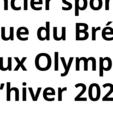
cler spo
ue du Bré
eux Olym
’hiver 20