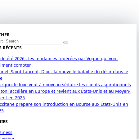
CHER
r:
S RÉCENTS
de été 2026 : les tendances repérées par Vogue qui vont
aiment compter
nel, Saint Laurent, Dior : la nouvelle bataille du désir dans le
xe
urquoi le luxe veut à nouveau séduire les clients aspirationnels
stoni accélère en Europe et revient aux États-Unis et au Moyen-
ient en 2025
Occitane prépare son introduction en Bourse aux États-Unis en
25
IES
siness
lection