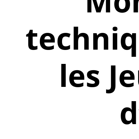
Mon
techniq
les J
d