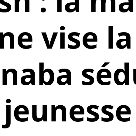
sh : la m
ne vise l
naba sédu
jeunesse