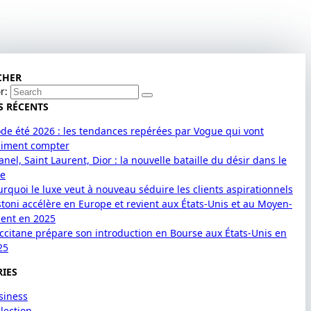
CHER
r:
S RÉCENTS
de été 2026 : les tendances repérées par Vogue qui vont
aiment compter
nel, Saint Laurent, Dior : la nouvelle bataille du désir dans le
xe
urquoi le luxe veut à nouveau séduire les clients aspirationnels
stoni accélère en Europe et revient aux États-Unis et au Moyen-
ient en 2025
Occitane prépare son introduction en Bourse aux États-Unis en
25
IES
siness
lection