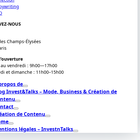
pywriting
O
VEZ-NOUS
des Champs-Élysées
aris
’ouverture
 au vendredi : 9h00—17h00
di et dimanche : 11h00–15h00
propos de
og Invest&Talks – Mode, Business & Création de
ntenu
ntact
éation de Contenu
ome
ntions légales – InvestnTalks