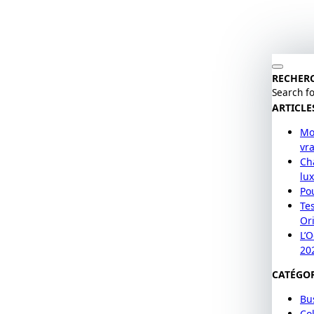
RECHER
Search fo
ARTICLE
Mo
vr
Cha
lu
Po
Te
Or
L’
20
CATÉGOR
Bu
Col