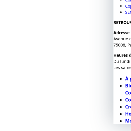
Co
SE
RETROU
Adresse
Avenue 
75008, P
Heures d
Du lundi
Les same
À 
Bl
Co
Co
Cr
H
Me