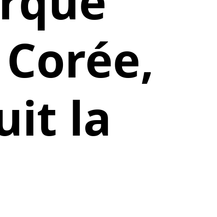
arque
a Corée,
it la