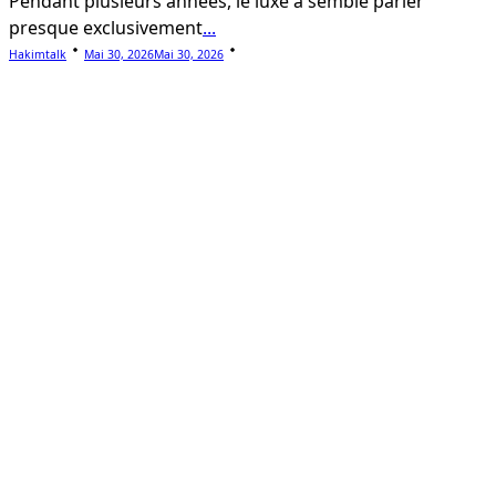
Pendant plusieurs années, le luxe a semblé parler
presque exclusivement
...
Hakimtalk
Mai 30, 2026
Mai 30, 2026