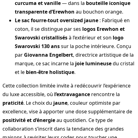
curcuma et vanille
— dans la
bouteille iconique
transparente d’Erewhon
au bouchon orange.
Le sac fourre-tout oversized jaune
: Fabriqué en
coton, il se distingue par ses
logos Erewhon et
Swarovski cristallisés
à l’extérieur et son
logo
Swarovski 130 ans
sur la poche intérieure. Conçu
par
Giovanna Engelbert
, directrice artistique de la
marque, ce sac incarne la
joie lumineuse
du cristal
et le
bien-être holistique
.
Cette collection limitée invite à redécouvrir l’expérience
du luxe accessible, où
l’extravagance
rencontre la
praticité
. Le choix du
jaune
, couleur optimiste par
excellence, vise à apporter une dose supplémentaire de
positivité et d’énergie
au quotidien. Ce type de
collaboration s’inscrit dans la tendance des grandes
maisons à revisiter leurs codes pour toucher une