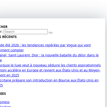
CHER
r:
S RÉCENTS
de été 2026 : les tendances repérées par Vogue qui vont
aiment compter
nel, Saint Laurent, Dior : la nouvelle bataille du désir dans le
xe
urquoi le luxe veut à nouveau séduire les clients aspirationnels
stoni accélère en Europe et revient aux États-Unis et au Moyen-
ient en 2025
Occitane prépare son introduction en Bourse aux États-Unis en
25
IES
siness
lection