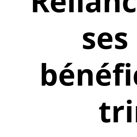
Relianc
ses
bénéfi
tr