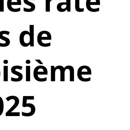
ies rate
s de
oisième
025