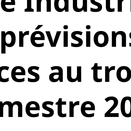
e Industr
 prévision
ces au tr
imestre 2