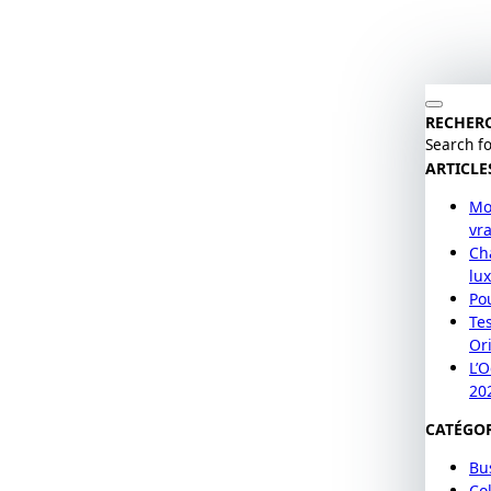
RECHER
Search fo
ARTICLE
Mo
vr
Cha
lu
Po
Te
Or
L’
20
CATÉGOR
Bu
Col