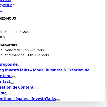
pywriting
O
VEZ-NOUS
des Champs-Élysées
aris
’ouverture
 au vendredi : 9h00—17h00
di et dimanche : 11h00–15h00
propos de
og Invest&Talks – Mode, Business & Création de
ntenu
ntact
éation de Contenu
ome
ntions légales – InvestnTalks