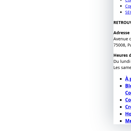
Co
SE
RETROU
Adresse
Avenue 
75008, P
Heures d
Du lundi
Les same
À 
Bl
Co
Co
Cr
H
Me